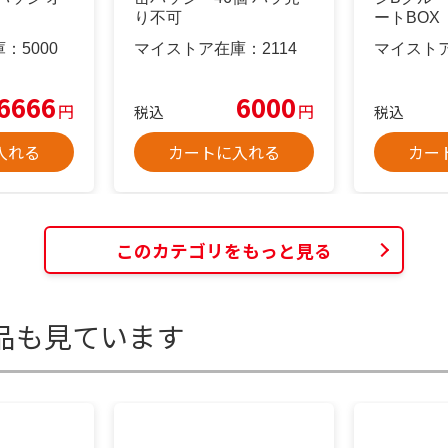
り不可
ートBOX
庫：
5000
マイストア在庫：
2114
マイスト
6666
6000
円
円
税込
税込
入れる
カートに入れる
カー
このカテゴリをもっと見る
品も見ています