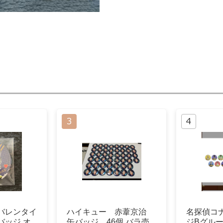
バレンタイ
ハイキュー 赤葦京治
名探偵コ
バッジ オ
缶バッジ 46個 バラ売
ジBグル