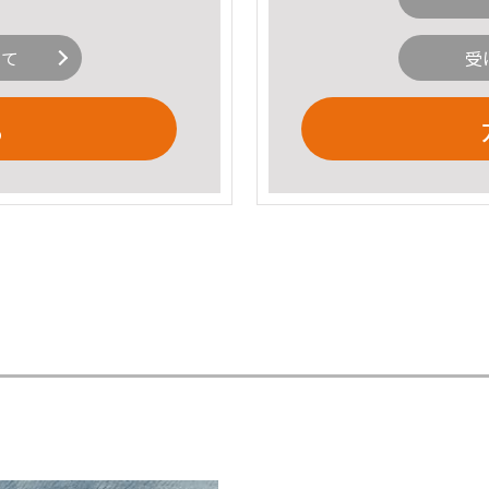
いて
受
る