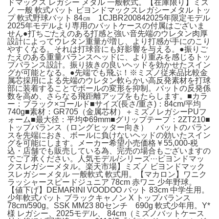
ドマックス レガシー メタル 一般軟式。【在庫限り】ミズ
ノ 一般 軟式バット ビヨンドマックスレガシーメタル トッ
プ 軟式野球バット 84㎝ 1CJBR200842025年限定モデル
2025年モデルより専用のバットケースの付属はございま
せん●打ちごたえのある打感と強い音先端のウレタン肉厚
設計によってウレタン重量が増し、より打感が手にのこり
やすくなる。それは打球音にも好影響を与える。●振りご
たえのある重量バランスヘッドに、より重みを感じるトッ
プバランス設計。振り抜きの良いヘッドを効かせたスイン
グが可能となる。●先端でも飛ぶ！※ミズノ従来品比較金
属芯採用による先端のウレタン軟らかい高反発素材を打球
部に装着することでボールの変形を抑制。バットの反発係
数を高め、さらなる飛距離アップをもたらします。■カラ
ー：ブラック×ゴールド■サイズ(長さ/重さ)：84cm/平均
740g■素材：GR705（金属芯材）＋ミズノレガシーPUフ
ォーム■最大径：平均Φ69mm■グリップテープ：2ZT210■
トップバランス（ロングヒッター向き） バットのバラン
スを先端におき、ボールに負けないヘッドの効いたスイン
グを可能にします。メーカー希望小売価格￥55,000-税
込・店舗でも販売している為、完売の場合もございますの
でご了承ください。人気モデル/シリーズ···ビヨンドマッ
クスレガシーメタル。楽天市場】ミズノ ビヨンドマック
スレガシーメタル 一般軟式 軟式用。【マカロン】ワニク
ラッシャースピードジュニア 78cm 赤ワニ 少年野球。
【値下げ】DEMARINI VOODOO バット 83cm 中学生用。
少年軟式バット ブラックキャノン X トップバランス
78cm/590g。SSK MM23 80センチ 690g 軟式少年用。Y*
様 レガシー、2025モデル、 84cm（ミズノバットケース