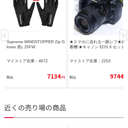
Supreme WINDSTOPPER Zip G
★スマホに送れる一眼レフ★定
loves 黒L 25FW
番機!★キャノン EOS X セット
マイストア在庫：
4672
マイストア在庫：
2253
7134
9744
税込
円
税込
円
近くの売り場の商品