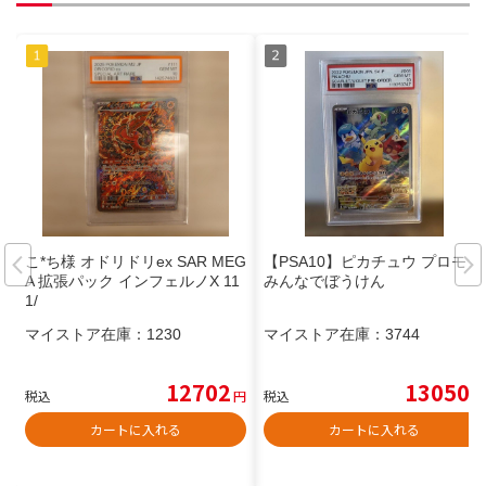
こ*ち様 オドリドリex SAR MEG
【PSA10】ピカチュウ プロモ
A 拡張パック インフェルノX 11
みんなでぼうけん
1/
マイストア在庫：
1230
マイストア在庫：
3744
12702
13050
税込
円
税込
円
カートに入れる
カートに入れる