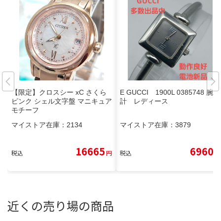
【限定】クロスシー xC さくら
E GUCCI 1900L 0385748 腕時
ピンク シェル文字盤 マニキュア
計 レディース
モチーフ
マイストア在庫：
2134
マイストア在庫：
3879
16665
6960
税込
円
税込
円
近くの売り場の商品