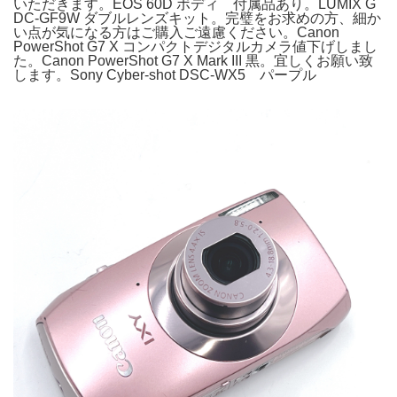
いただきます。EOS 60D ボディ 付属品あり。LUMIX G
DC-GF9W ダブルレンズキット。完璧をお求めの方、細か
い点が気になる方はご購入ご遠慮ください。Canon
PowerShot G7 X コンパクトデジタルカメラ値下げしまし
た。Canon PowerShot G7 X Mark III 黒。宜しくお願い致
します。Sony Cyber-shot DSC-WX5 パープル