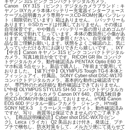
キヤノン 31S ピンク コンパクトデジタルカメラ。
Canon IXY 31S （ピンク）デジタルカメラブランド：キ
ヤノン IXYカメラ本体バッテリー充電器インターフェース
ケーブル説明書カメラ専用ケースCD-ROM付属パンフレッ
ト（期限切れています）箱はありません。（バッテリーも
あります）※SDカードは付属しておりません。その後は
自宅保管です。やや難点・バッテリー蓋の滑り止めゴムが
経年劣化で割れてしっています。本体の数箇所に小傷があ
ります。状態は、写真をご参照ください。自宅保管、中古
品な旨ご理解お願いします。状態をよくご確認の上、気に
入っていただける方にお譲りできたら嬉しいです。。IXY
【中古】Canon キヤノン 31S ピンク コンパクトデジタル
カメラ。写真1枚目が全てです。RICOH GR IIIx コンパク
トデジタルカメラ。動作確認済み PENTAX Optio E60 ス
マホ転送 5点セット。新品で購入し、7年前まで愛用して
おりました。【値下げ中】OLYMPUS Tough TG-6 本体と
フィッシュアイ、付属品。SONY Cyber-shot DSC-W170
コンパクトデジタルカメラ。基本的な動作は確認済です
が、 専門外のため詳細な 動作確認はできておりません。
L*中様 OLYMPUS STYLUS SH-50 コンパクトデジタルカ
メラ ジ。デジタルカメラ Canon IXY 640。(写真5枚目参
照)CD-ROMの中身は確認しておりません。n*0様 Canon
EOS 60D デジタル一眼レフカメラ ジャンク。H*m様
SONY NEX-3 ミラーレス一眼 ホワイト。動作確認済み
ですが、写り、画質等は保証できませんのでご了承下さ
い。【商品説明欄必読】Cyber shot DSC-WX70 (ピン
ク)。Leica（ライカ） Q2 美品おまけ付き。発送は、プチ
プチで梱包し、防水対策をして、メルカリ便にて送らせて