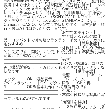
casio exilim ex zs29の人気アイテム - メルカリ。【動作確
認済｜すぐ使えます】【期間限定｜転送特典付き】コンパ
クトデジタルカメラの出品です。Canon EOS M３ミラー
レスカメラ 本体とレンズ付き 箱、説明書無し。(在庫切れ
の際にはご了承ください。⭐︎SONY ZV-1F ホワイト コンパ
クトデジタルカメラ。EX-ZS50 | STANDARD | Digital
Cameras | CASIO。シンプルで扱いやすく、日常撮影・旅
行・お出かけにぴったりの一台です。
━━━━━━━━━━━━━━【おすすめポイント】
━━━━━━━━━━━━━━・すぐ使える安心の動作
品・コンパクトで持ち運びラクラク・初めてのデジカメに
もおすすめ━━━━━━━━━━━━━━【商品状態】
━━━━━━━━━━━━━━・外観はスレ少なめで全体
的に良好です・問題なくご使用いただけます※状態は掲載
写真にてご確認ください
━━━━━━━━━━━━━━【光学】
━━━━━━━━━━━━━━■レンズ・微細なホコリの
み（撮影影響なし）・カビ／くもり／キズなし・クリアな
状態です━━━━━━━━━━━━━━【動作確認】
━━━━━━━━━━━━━━・電源 ｜OK・シ
ャッター ｜OK・液晶表示 ｜OK・ズーム ｜
OK・フラッシュ ｜OK・ボタン操作 ｜OK・再
生 ｜OK※基本動作すべて確認済みです
━━━━━━━━━━━━━━【付属品】
━━━━━━━━━━━━━━・本体※付属品は写真に写
っているものがすべてです
━━━━━━━━━━━━━━【期間限定特典】
━━━━━━━━━━━━━━データ転送用カードリーダ