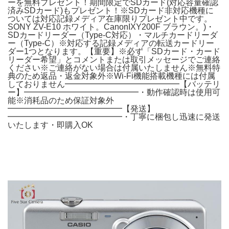
ーを無料プレゼント！期間限定でSDカード(対応容量確認
済みSDカード)もプレゼント！※SDカード非対応機種に
ついては対応記録メディア在庫限りプレゼント中です。
SONY ZV-E10 ホワイト。CanonIXY200F ブラウン。)・
SDカードリーダー（Type-C対応）・マルチカードリーダ
ー（Type-C）※対応する記録メディアの転送カードリー
ダー1つとなります。【重要】※必ず「SDカード・カード
リーダー希望」とコメントまたは取引メッセージでご連絡
ください※ご連絡がない場合は付属いたしません※無料特
典のため返品・返金対象外※Wi-Fi機能搭載機種には付属
しておりません━━━━━━━━━━━━━━【バッテリ
ー】━━━━━━━━━━━━━━・動作確認時は使用可
能※消耗品のため保証対象外
━━━━━━━━━━━━━━【発送】
━━━━━━━━━━━━━━・丁寧に梱包し迅速に発送
いたします・即購入OK