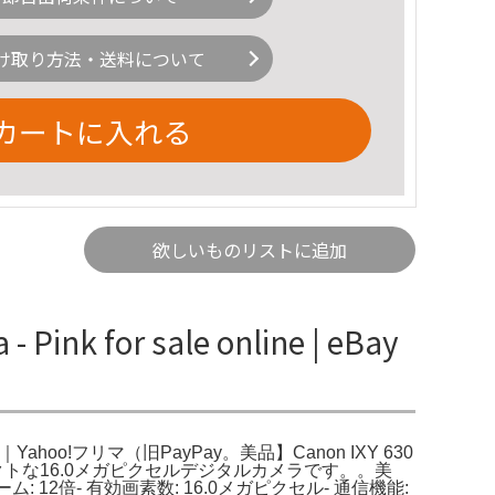
け取り方法・送料について
カートに入れる
欲しいものリストに追加
ink for sale online | eBay
タルカメラ｜Yahoo!フリマ（旧PayPay。美品】Canon IXY 630
ンパクトな16.0メガピクセルデジタルカメラです。。美
ズーム: 12倍- 有効画素数: 16.0メガピクセル- 通信機能: