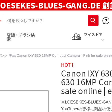
LOESEKES-BLUES-GANG.DE 
マイストア
店舗・チラシ検
索
ンク 美品 Canon IXY 630 16MP Compact Camera - Pink for sale online
HOT !
Canon IXY 6
630 16MP Com
sale online | 
※LOESEKES-BLUES-GA
YouTuberの皆様に商品