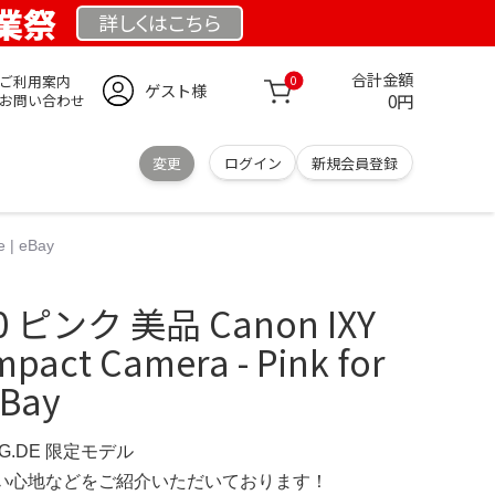
創業祭
詳しくは
こちら
合計金額
ご利用案内
0
ゲスト様
0円
お問い合わせ
変更
ログイン
新規会員登録
 | eBay
30 ピンク 美品 Canon IXY
pact Camera - Pink for
eBay
NG.DE 限定モデル
の使い心地などをご紹介いただいております！