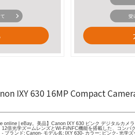
いて
受
る
 IXY 630 16MP Compact Camera - P
k for sale online | eBay。美品】Canon IXY 630 ピンク デジ
ay。12倍光学ズームレンズとWi-Fi/NFC機能を搭載した、コ
 ブランド: Canon- モデル名: IXY 630- カラー: ピンク- 光学