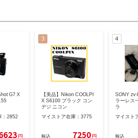
hot G7 X
【美品】Nikon COOLPI
SONY zv
55
X S6100 ブラック コン
ラーレス一
デジ ニコン
ラ
庫：
2852
マイストア在庫：
3775
マイスト
6623
7250
円
円
税込
税込