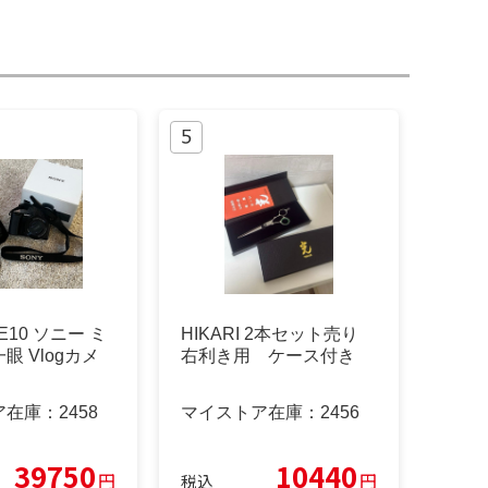
-E10 ソニー ミ
HIKARI 2本セット売り
眼 Vlogカメ
右利き用 ケース付き
ア在庫：
2458
マイストア在庫：
2456
39750
10440
円
円
税込