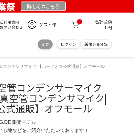
創業祭
詳しくは
こちら
合計金額
ご利用案内
0
ゲスト様
0円
お問い合わせ
変更
ログイン
新規会員登録
)|真空管コンデンサマイク|【ハードオフ公式通販】オフモール
K 真空管コンデンサーマイク
E)|真空管コンデンサマイク|
公式通販】オフモール
NG.DE 限定モデル
の使い心地などをご紹介いただいております！