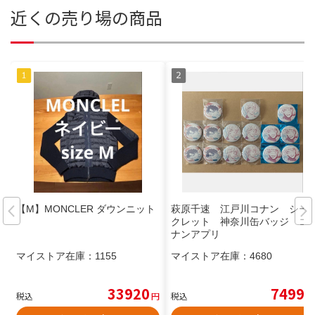
近くの売り場の商品
【M】MONCLER ダウンニット
萩原千速 江戸川コナン シー
クレット 神奈川缶バッジ コ
ナンアプリ
マイストア在庫：
1155
マイストア在庫：
4680
33920
7499
税込
円
税込
円