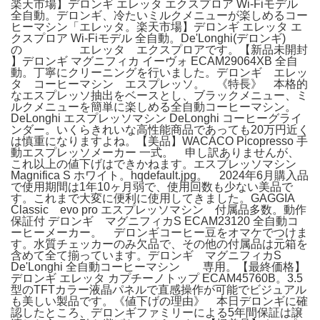
楽天市場】デロンギ エレッタ エクスプロア Wi-Fiモデル
全自動。デロンギ、冷たいミルクメニューが楽しめるコー
ヒーマシン「エレッタ。楽天市場】デロンギ エレッタ エ
クスプロア Wi-Fiモデル 全自動。De'Longhi(デロンギ)
の エレッタ エクスプロアです。【新品未開封
】デロンギ マグニフィカ イーヴォ ECAM29064XB 全自
動。丁寧にクリーニングを行いました。デロンギ エレッ
タ コーヒーマシン エスプレッソ。 《特長》 本格的
なエスプレッソ抽出をベースとし、ブラックメニュー、ミ
ルクメニューを簡単に楽しめる全自動コーヒーマシン。
DeLonghi エスプレッソマシン DeLonghi コーヒーグライ
ンダー。いくらきれいな高性能商品であっても20万円近く
は慎重になりますよね。【美品】WACACO Picopresso 手
動エスプレッソメーカー 一式。 申し訳ありませんが、
これ以上の値下げはできかねます。エスプレッソマシン
Magnifica S ホワイト。hqdefault.jpg。 2024年6月購入品
で使用期間は1年10ヶ月弱で、使用回数も少ない美品で
す。これまで大変に便利に使用してきました。GAGGIA
Classic evo pro エスプレッソマシン 付属品多数。動作
保証付 デロンギ マグニフィカS ECAM23120 全自動コ
ーヒーメーカー。 デロンギコーヒー豆をオマケでつけま
す。水質チェッカーのみ欠品で、その他の付属品は元箱を
含めて全て揃っています。デロンギ マグニフィカS
De'Longhi 全自動コーヒーマシン 専用。【最終価格】
デロンギ エレッタ カプチーノトップ ECAM45760B。3.5
型のTFTカラー液晶パネルで直感操作が可能でビジュアル
も美しい製品です。《値下げの理由》 本日デロンギに確
認したところ、デロンギファミリーによる5年間保証は譲