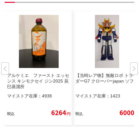
アルケミエ ファースト エッセ
【当時レア物】無敵ロボ トライ
ンス キンモクセイ ジン2025 辰
ダーG7 クローバーjapan ソフビ
巳蒸溜所
マイストア在庫：
4938
マイストア在庫：
1423
6264
6000
税込
円
税込
円