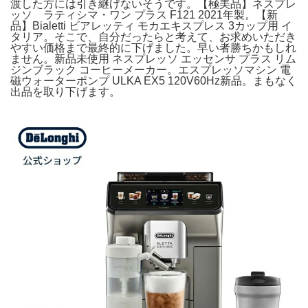
渡した方には引き継げないそうです。【極美品】ネスプレ
ッソ ラティシマ・ワン プラス F121 2021年製。【新
品】Bialetti ビアレッティ モカエキスプレス 3カップ用 イ
タリア。そこで、自分だったらと考えて、お求めいただき
やすい価格まで最終的に下げました。早い者勝ちかもしれ
ません。新品未使用 ネスプレッソ エッセンサ プラス リム
ジンブラック コーヒーメーカー。エスプレッソマシン 電
磁ウォーターポンプ ULKA EX5 120V60Hz新品。まもなく
出品を取り下げます。