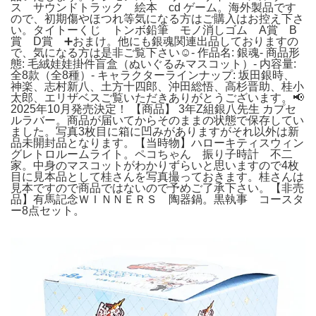
ス サウンドトラック 絵本 cd ゲーム。海外製品です
ので、初期傷やほつれ等気になる方はご購入はお控え下さ
い。タイトーくじ トンボ鉛筆 モノ消しゴム A賞 B
賞 D賞 ➕おまけ。他にも銀魂関連出品しておりますの
で、気になる方は是非ご覧下さい☺︎- 作品名: 銀魂- 商品形
態: 毛絨娃娃掛件盲盒（ぬいぐるみマスコット）- 内容量:
全8款（全8種）- キャラクターラインナップ: 坂田銀時、
神楽、志村新八、土方十四郎、沖田総悟、高杉晋助、桂小
太郎、エリザベスご覧いただきありがとうございます。📢
2025年10月発売決定！ 【商品】 3年Z組銀八先生 カプセ
ルラバー。商品が届いてからそのままの状態で保存してい
ました。写真3枚目に箱に凹みがありますがそれ以外は新
品未開封品となります。【当時物】ハローキティスウィン
グレトロルームライト。ペコちゃん 振り子時計 不二
家。中身のマスコットがわかりずらいと思いますので4枚
目に見本品として桂さんを写真撮っておきます。桂さんは
見本ですので商品ではないので予めご了承下さい。【非売
品】有馬記念ＷＩＮＮＥＲＳ 陶器鍋。黒執事 コースタ
ー8点セット。