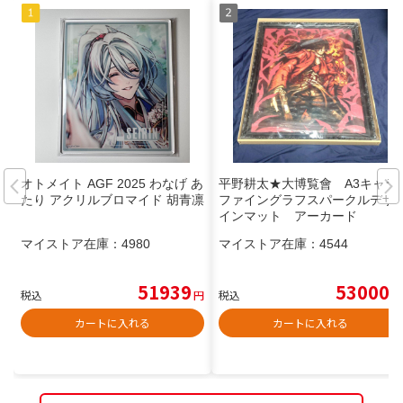
オトメイト AGF 2025 わなげ あ
平野耕太★大博覧會 A3キャラ
たり アクリルブロマイド 胡青凛
ファイングラフスパークルデザ
インマット アーカード
マイストア在庫：
4980
マイストア在庫：
4544
51939
53000
税込
円
税込
円
カートに入れる
カートに入れる