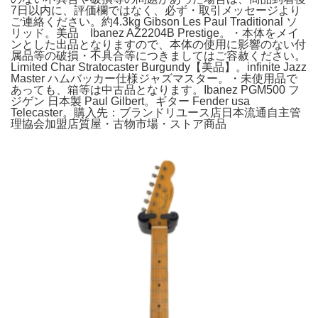
7日以内に、評価欄ではなく、必ず・取引メッセージより
ご連絡ください。約4.3kg Gibson Les Paul Traditional ソ
リッド。美品 Ibanez AZ2204B Prestige。・本体をメイ
ンとした出品となりますので、本体の使用に影響のない付
属品等の破損・不具合等につきましてはご容赦ください。
Limited Char Stratocaster Burgundy【美品】。infinite Jazz
Master ハムバッカー仕様ジャズマスター。・未使用品で
あっても、箱等は中古品となります。Ibanez PGM500 フ
ジゲン 日本製 Paul Gilbert。ギター Fender usa
Telecaster。購入先：ブランドリユース店日本流通自主管
理協会加盟店質屋・古物市場・ストア商品