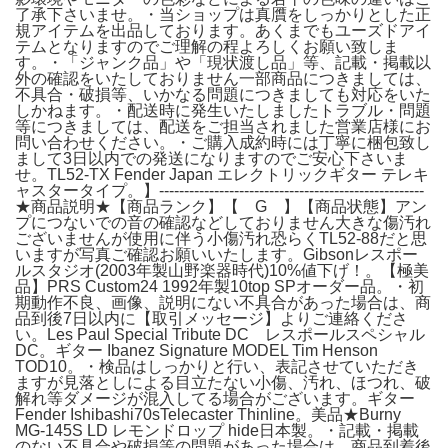
了承下さいませ。・当ショップは真贋をしっかりとした正
規アイテムを出品しております。あくまでもユーズドアイ
テムとなりますのでご理解の程よろしくお願い致しま
す。・「ジャンク品」や「現状渡し品」等、記載・掲載以
外の確認をいたしておりません一部商品につきましては、
不具合・破損等、いかなる問題につきましても対応をいた
しかねます。・配送時に発生いたしましたトラブル・問題
等につきましては、配送をご担当されました営業店様にお
問い合わせください。・ご購入成約時には丁寧に梱包致し
まして3日以内での発送になりますのでご安心下さいま
せ。TL52-TX Fender Japan エレクトリックギター テレキ
ャスタータイプ。】-----------------------------------------------------
★商品説明★【商品ランク】【 G 】【商品状態】アン
プにつないでの音の確認などしておりません大きな傷汚れ
ございませんが使用に伴う小傷汚れ恐らくTL52-88だと思
いますが写真ご確認お願いいたします。Gibsonレスポー
ルスタジオ(2003年製山野楽器時代)10%値下げ！。【極美
品】PRS Custom24 1992年製10top SPオーダー品。・初
期動作不良、画像、説明にない不具合があった場合は、商
品到後7日以内に【取引メッセージ】よりご連絡くださ
い。Les Paul Special Tribute DC レスポールスペシャル
DC。ギター Ibanez Signature MODEL Tim Henson
TOD10。・検品はしっかりと行い、表記させていただき
ますが見落としによる目立たない小傷、汚れ、ほつれ、破
解れ等ダメージが混入してる場合がございます。ギター
Fender Ishibashi70sTelecaster Thinline。美品★Burny
MG-145S LD レモンドロップ hide日本製。・記載・掲載
のない不具合や破損等の問題があった場合は、商品到着後