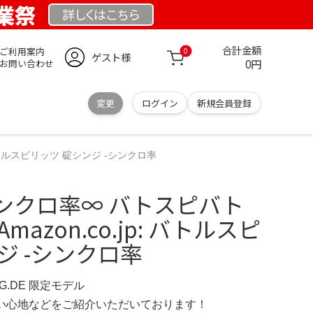
創業祭
詳しくは
こちら
合計金額
ご利用案内
0
ゲスト様
0円
お問い合わせ
変更
ログイン
新規会員登録
バトルスピリッツ 碇シンジ -シンクロ率
ンクロ率∞ バトスピバト
azon.co.jp: バトルスピ
ジ -シンクロ率
NG.DE 限定モデル
の使い心地などをご紹介いただいております！