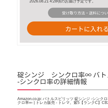
2026.08.21 4:28頃のお届け予定です。
受け取り方法・送料につ
カートに入れ
碇シンジ シンクロ率∞ バトスピ
-シンクロ率の詳細情報
Amazon.co.jp: バトルスピリッツ 碇シンジ -シ
クロ率∞- | トレカ販売 - トレマ。紫5【ランクC】C