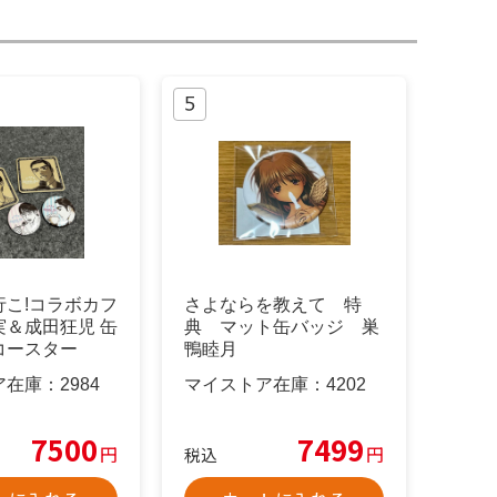
行こ!コラボカフ
さよならを教えて 特
実＆成田狂児 缶
典 マット缶バッジ 巣
コースター
鴨睦月
ア在庫：
2984
マイストア在庫：
4202
7500
7499
円
円
税込