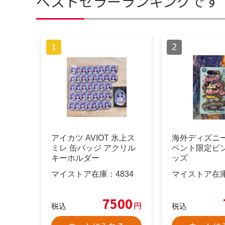
ベストセラーランキングです
アイカツ AVIOT 氷上ス
海外ディズニ
ミレ 缶バッジ アクリル
ベント限定ピ
キーホルダー
ッズ
マイストア在庫：
4834
マイストア在
7500
円
税込
税込