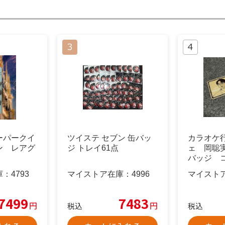
ーパークイ
ツイステ セブン 缶バッ
カラオケ
ン レアグ
ジ トレイ61点
ェ 岡聡
バッジ 
庫：
4793
マイストア在庫：
4996
マイスト
7499
7483
円
円
税込
税込