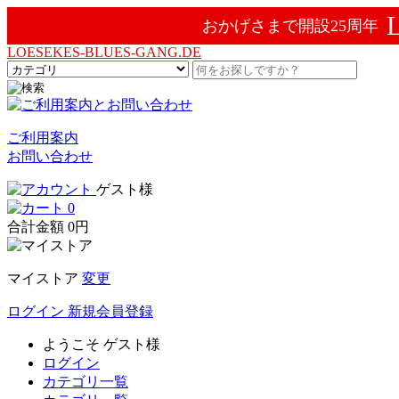
おかげさまで開設25周年
LOESEKES-BLUES-GANG.DE
ご利用案内
お問い合わせ
ゲスト様
0
合計金額
0円
マイストア
変更
ログイン
新規会員登録
ようこそ
ゲスト様
ログイン
カテゴリ一覧